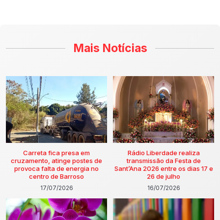
Mais Notícias
Carreta fica presa em
Rádio Liberdade realiza
cruzamento, atinge postes de
transmissão da Festa de
provoca falta de energia no
Sant’Ana 2026 entre os dias 17 e
centro de Barroso
26 de julho
17/07/2026
16/07/2026