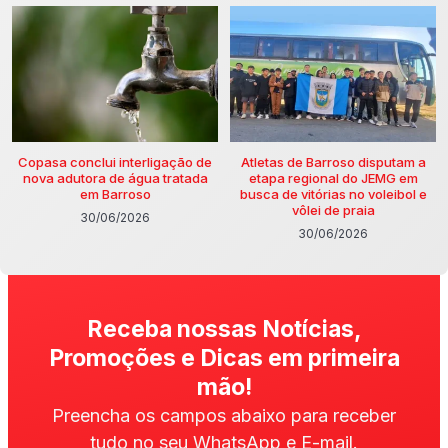
Copasa conclui interligação de
Atletas de Barroso disputam a
nova adutora de água tratada
etapa regional do JEMG em
em Barroso
busca de vitórias no voleibol e
vôlei de praia
30/06/2026
30/06/2026
Receba nossas Notícias,
Promoções e Dicas em primeira
mão!
Preencha os campos abaixo para receber
tudo no seu WhatsApp e E-mail.