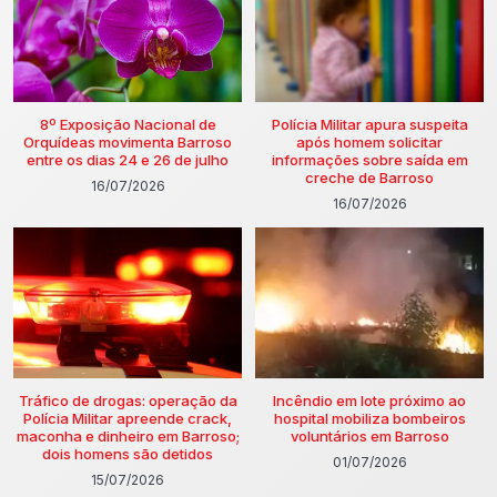
8º Exposição Nacional de
Polícia Militar apura suspeita
Orquídeas movimenta Barroso
após homem solicitar
entre os dias 24 e 26 de julho
informações sobre saída em
creche de Barroso
16/07/2026
16/07/2026
Tráfico de drogas: operação da
Incêndio em lote próximo ao
Polícia Militar apreende crack,
hospital mobiliza bombeiros
maconha e dinheiro em Barroso;
voluntários em Barroso
dois homens são detidos
01/07/2026
15/07/2026