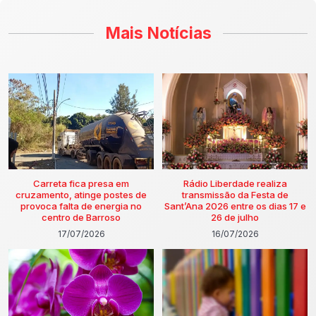
Mais Notícias
Carreta fica presa em
Rádio Liberdade realiza
cruzamento, atinge postes de
transmissão da Festa de
provoca falta de energia no
Sant’Ana 2026 entre os dias 17 e
centro de Barroso
26 de julho
17/07/2026
16/07/2026