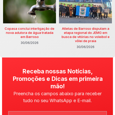
Copasa conclui interligação de
Atletas de Barroso disputam a
nova adutora de água tratada
etapa regional do JEMG em
em Barroso
busca de vitórias no voleibol e
vôlei de praia
30/06/2026
30/06/2026
Receba nossas Notícias,
Promoções e Dicas em primeira
mão!
Preencha os campos abaixo para receber
tudo no seu WhatsApp e E-mail.