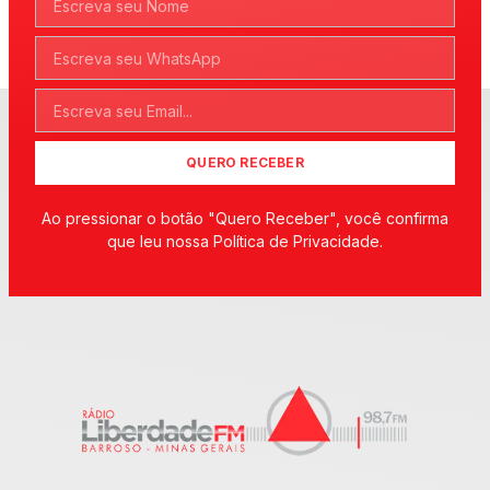
QUERO RECEBER
Ao pressionar o botão "Quero Receber", você confirma
que leu nossa Política de Privacidade.