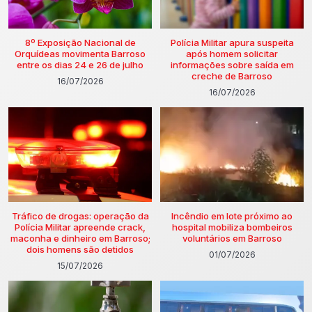
8º Exposição Nacional de
Polícia Militar apura suspeita
Orquídeas movimenta Barroso
após homem solicitar
entre os dias 24 e 26 de julho
informações sobre saída em
creche de Barroso
16/07/2026
16/07/2026
Tráfico de drogas: operação da
Incêndio em lote próximo ao
Polícia Militar apreende crack,
hospital mobiliza bombeiros
maconha e dinheiro em Barroso;
voluntários em Barroso
dois homens são detidos
01/07/2026
15/07/2026