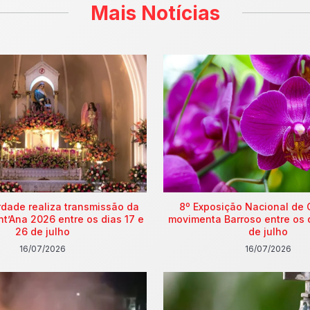
Mais Notícias
rdade realiza transmissão da
8º Exposição Nacional de 
nt’Ana 2026 entre os dias 17 e
movimenta Barroso entre os 
26 de julho
de julho
16/07/2026
16/07/2026