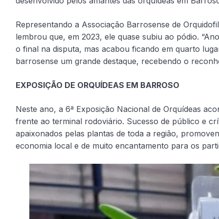
desenvolvido pelos amantes das orquídeas em Barroso
Representando a Associação Barrosense de Orquidofil
lembrou que, em 2023, ele quase subiu ao pódio. “Ano
o final na disputa, mas acabou ficando em quarto luga
barrosense um grande destaque, recebendo o reconhec
EXPOSIÇÃO DE ORQUÍDEAS EM BARROSO
Neste ano, a 6ª Exposição Nacional de Orquídeas acon
frente ao terminal rodoviário. Sucesso de público e cr
apaixonados pelas plantas de toda a região, promov
economia local e de muito encantamento para os parti