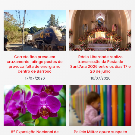
Carreta fica presa em
Rádio Liberdade realiza
cruzamento, atinge postes de
transmissão da Festa de
provoca falta de energia no
Sant’Ana 2026 entre os dias 17 e
centro de Barroso
26 de julho
17/07/2026
16/07/2026
8º Exposição Nacional de
Polícia Militar apura suspeita