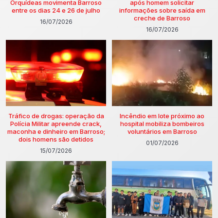
Orquídeas movimenta Barroso
após homem solicitar
entre os dias 24 e 26 de julho
informações sobre saída em
creche de Barroso
16/07/2026
16/07/2026
Tráfico de drogas: operação da
Incêndio em lote próximo ao
Polícia Militar apreende crack,
hospital mobiliza bombeiros
maconha e dinheiro em Barroso;
voluntários em Barroso
dois homens são detidos
01/07/2026
15/07/2026