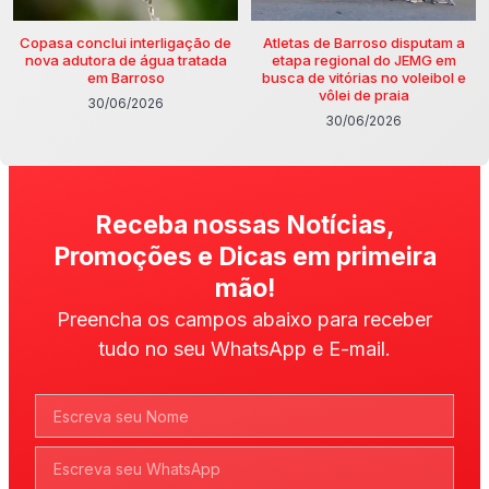
Copasa conclui interligação de
Atletas de Barroso disputam a
nova adutora de água tratada
etapa regional do JEMG em
em Barroso
busca de vitórias no voleibol e
vôlei de praia
30/06/2026
30/06/2026
Receba nossas Notícias,
Promoções e Dicas em primeira
mão!
Preencha os campos abaixo para receber
tudo no seu WhatsApp e E-mail.