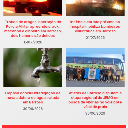
Tráfico de drogas: operação da
Incêndio em lote próximo ao
Polícia Militar apreende crack,
hospital mobiliza bombeiros
maconha e dinheiro em Barroso;
voluntários em Barroso
dois homens são detidos
01/07/2026
15/07/2026
Copasa conclui interligação de
Atletas de Barroso disputam a
nova adutora de água tratada
etapa regional do JEMG em
em Barroso
busca de vitórias no voleibol e
vôlei de praia
30/06/2026
30/06/2026