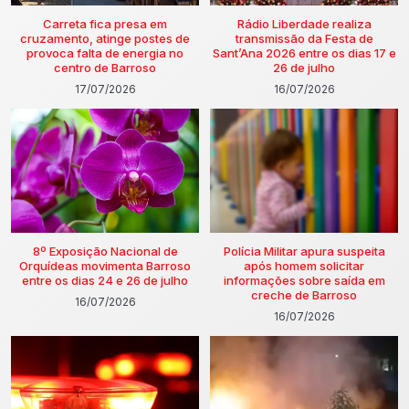
Carreta fica presa em
Rádio Liberdade realiza
cruzamento, atinge postes de
transmissão da Festa de
provoca falta de energia no
Sant’Ana 2026 entre os dias 17 e
centro de Barroso
26 de julho
17/07/2026
16/07/2026
8º Exposição Nacional de
Polícia Militar apura suspeita
Orquídeas movimenta Barroso
após homem solicitar
entre os dias 24 e 26 de julho
informações sobre saída em
creche de Barroso
16/07/2026
16/07/2026