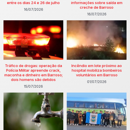
entre os dias 24 e 26 de julho
informações sobre saída em
creche de Barroso
16/07/2026
16/07/2026
Tráfico de drogas: operação da
Incêndio em lote próximo ao
Polícia Militar apreende crack,
hospital mobiliza bombeiros
maconha e dinheiro em Barroso;
voluntários em Barroso
dois homens são detidos
01/07/2026
15/07/2026