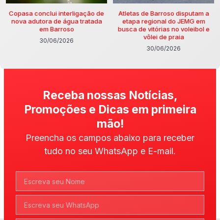
Copasa conclui interligação de
Atletas de Barroso disputam a
nova adutora de água tratada
etapa regional do JEMG em
em Barroso
busca de vitórias no voleibol e
vôlei de praia
30/06/2026
30/06/2026
Receba nossas Notícias,
Promoções e Dicas em primeira
mão!
Preencha os campos abaixo para receber
tudo no seu WhatsApp e E-mail.