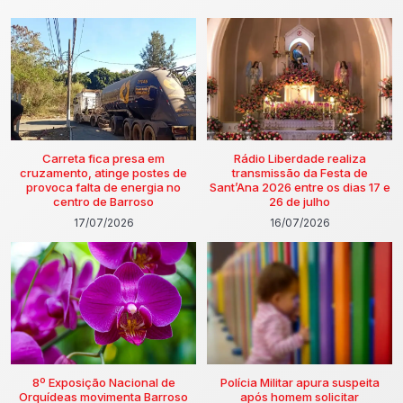
Carreta fica presa em
Rádio Liberdade realiza
cruzamento, atinge postes de
transmissão da Festa de
provoca falta de energia no
Sant’Ana 2026 entre os dias 17 e
centro de Barroso
26 de julho
17/07/2026
16/07/2026
8º Exposição Nacional de
Polícia Militar apura suspeita
Orquídeas movimenta Barroso
após homem solicitar