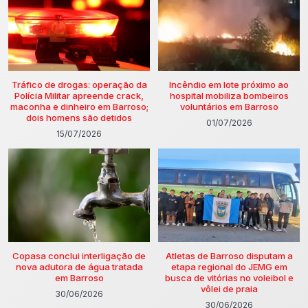
Tráfico de drogas: operação da
Incêndio em lote próximo ao
Polícia Militar apreende crack,
hospital mobiliza bombeiros
maconha e dinheiro em Barroso;
voluntários em Barroso
dois homens são detidos
01/07/2026
15/07/2026
Copasa conclui interligação de
Atletas de Barroso disputam a
nova adutora de água tratada
etapa regional do JEMG em
em Barroso
busca de vitórias no voleibol e
vôlei de praia
30/06/2026
30/06/2026