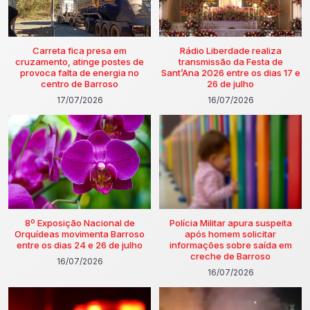
Carreta fica presa em
Rádio Liberdade realiza
cruzamento, atinge postes de
transmissão da Festa de
provoca falta de energia no
Sant’Ana 2026 entre os dias 17 e
centro de Barroso
26 de julho
17/07/2026
16/07/2026
8º Exposição Nacional de
Polícia Militar apura suspeita
Orquídeas movimenta Barroso
após homem solicitar
entre os dias 24 e 26 de julho
informações sobre saída em
creche de Barroso
16/07/2026
16/07/2026