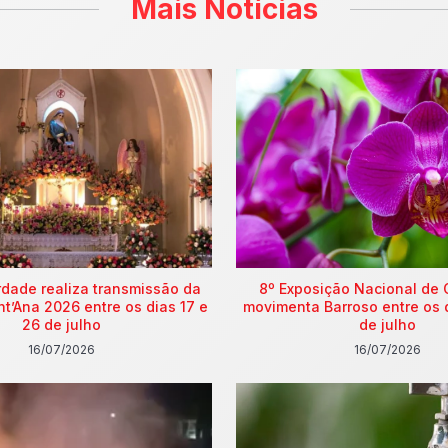
Mais Notícias
rdade realiza transmissão da
8º Exposição Nacional de 
nt’Ana 2026 entre os dias 17 e
movimenta Barroso entre os 
26 de julho
de julho
16/07/2026
16/07/2026