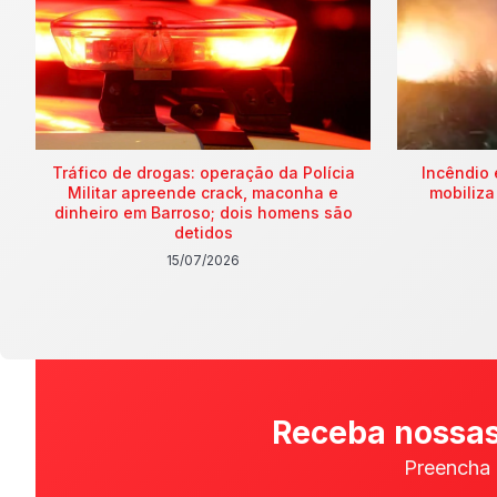
Tráfico de drogas: operação da Polícia
Incêndio 
Militar apreende crack, maconha e
mobiliza
dinheiro em Barroso; dois homens são
detidos
15/07/2026
Receba nossas
Preencha 