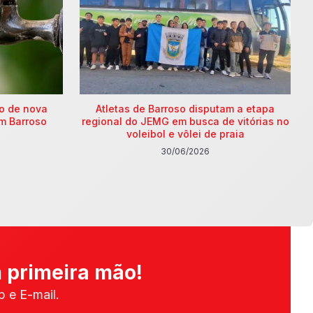
ão de nova
Atletas de Barroso disputam a etapa
m Barroso
regional do JEMG em busca de vitórias no
voleibol e vôlei de praia
30/06/2026
 primeira mão!
 e E-mail.