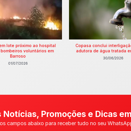
em lote próximo ao hospital
Copasa conclui interligaç
 bombeiros voluntários em
adutora de água tratada e
Barroso
30/06/2026
01/07/2026
 Notícias, Promoções e Dicas em
os campos abaixo para receber tudo no seu WhatsApp