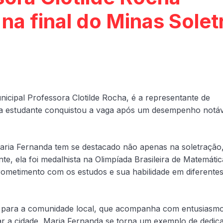
na final do Minas Solet
icipal Professora Clotilde Rocha, é a representante de
, a estudante conquistou a vaga após um desempenho notáv
Maria Fernanda tem se destacado não apenas na soletração
 ela foi medalhista na Olimpíada Brasileira de Matemátic
ometimento com os estudos e sua habilidade em diferente
o para a comunidade local, que acompanha com entusiasm
ar a cidade, Maria Fernanda se torna um exemplo de dedic