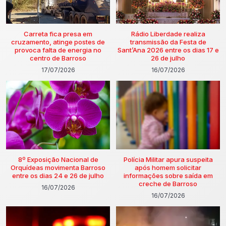
Carreta fica presa em
Rádio Liberdade realiza
cruzamento, atinge postes de
transmissão da Festa de
provoca falta de energia no
Sant’Ana 2026 entre os dias 17 e
centro de Barroso
26 de julho
17/07/2026
16/07/2026
8º Exposição Nacional de
Polícia Militar apura suspeita
Orquídeas movimenta Barroso
após homem solicitar
entre os dias 24 e 26 de julho
informações sobre saída em
creche de Barroso
16/07/2026
16/07/2026