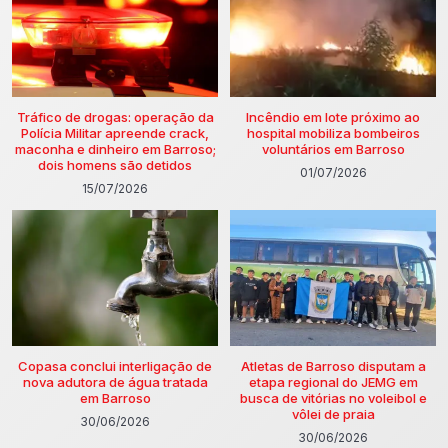
Tráfico de drogas: operação da
Incêndio em lote próximo ao
Polícia Militar apreende crack,
hospital mobiliza bombeiros
maconha e dinheiro em Barroso;
voluntários em Barroso
dois homens são detidos
01/07/2026
15/07/2026
Copasa conclui interligação de
Atletas de Barroso disputam a
nova adutora de água tratada
etapa regional do JEMG em
em Barroso
busca de vitórias no voleibol e
vôlei de praia
30/06/2026
30/06/2026