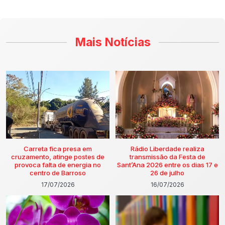
Mais Notícias
Carreta fica presa em
Rádio Liberdade realiza
cruzamento, atinge postes de
transmissão da Festa de
provoca falta de energia no
Sant’Ana 2026 entre os dias 17 e
centro de Barroso
26 de julho
17/07/2026
16/07/2026