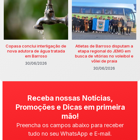
Copasa conclui interligação de
Atletas de Barroso disputam a
nova adutora de água tratada
etapa regional do JEMG em
em Barroso
busca de vitórias no voleibol e
vôlei de praia
30/06/2026
30/06/2026
Receba nossas Notícias,
Promoções e Dicas em primeira
mão!
Preencha os campos abaixo para receber
tudo no seu WhatsApp e E-mail.