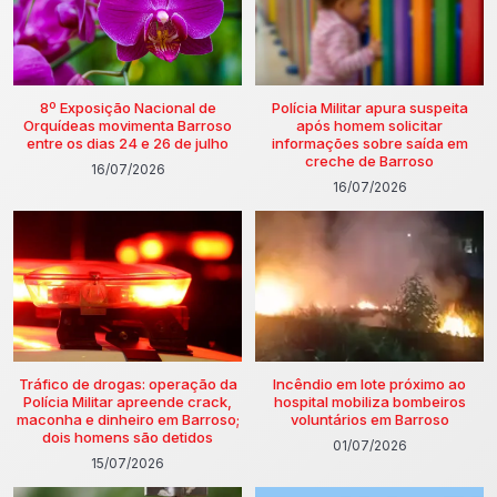
8º Exposição Nacional de
Polícia Militar apura suspeita
Orquídeas movimenta Barroso
após homem solicitar
entre os dias 24 e 26 de julho
informações sobre saída em
creche de Barroso
16/07/2026
16/07/2026
Tráfico de drogas: operação da
Incêndio em lote próximo ao
Polícia Militar apreende crack,
hospital mobiliza bombeiros
maconha e dinheiro em Barroso;
voluntários em Barroso
dois homens são detidos
01/07/2026
15/07/2026