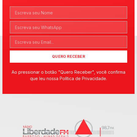
QUERO RECEBER
Ao pressionar o botão "Quero Receber", você confirma
que leu nossa Política de Privacidade.