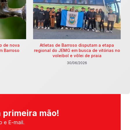
ão de nova
Atletas de Barroso disputam a etapa
m Barroso
regional do JEMG em busca de vitórias no
voleibol e vôlei de praia
30/06/2026
 primeira mão!
 e E-mail.