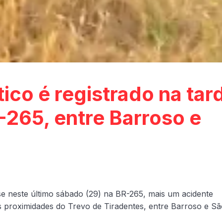
ico é registrado na tar
265, entre Barroso e
e neste último sábado (29) na BR-265, mais um acidente
nas proximidades do Trevo de Tiradentes, entre Barroso e S