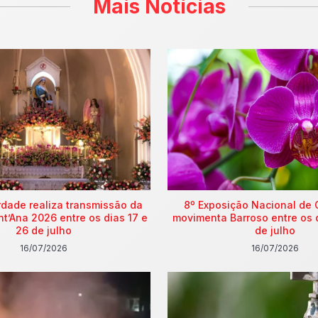
Mais Notícias
rdade realiza transmissão da
8º Exposição Nacional de 
nt’Ana 2026 entre os dias 17 e
movimenta Barroso entre os 
26 de julho
de julho
16/07/2026
16/07/2026