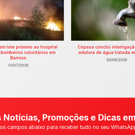
em lote próximo ao hospital
Copasa conclui interligaç
 bombeiros voluntários em
adutora de água tratada e
Barroso
30/06/2026
01/07/2026
 Notícias, Promoções e Dicas em
os campos abaixo para receber tudo no seu WhatsApp