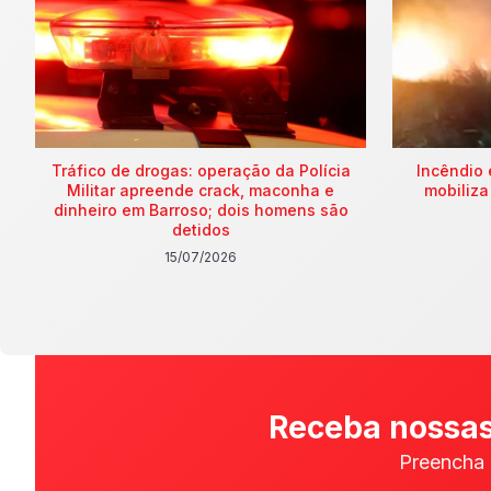
Tráfico de drogas: operação da Polícia
Incêndio 
Militar apreende crack, maconha e
mobiliza
dinheiro em Barroso; dois homens são
detidos
15/07/2026
Receba nossas
Preencha 