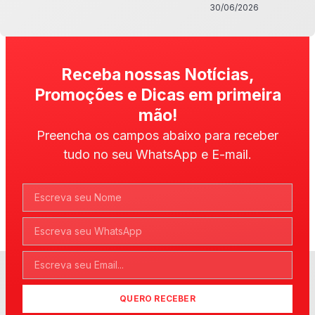
30/06/2026
Receba nossas Notícias,
Promoções e Dicas em primeira
mão!
Preencha os campos abaixo para receber
tudo no seu WhatsApp e E-mail.
QUERO RECEBER