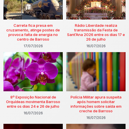
Carreta fica presa em
Rádio Liberdade realiza
cruzamento, atinge postes de
transmissão da Festa de
provoca falta de energia no
Sant’Ana 2026 entre os dias 17 e
centro de Barroso
26 de julho
17/07/2026
16/07/2026
8º Exposição Nacional de
Polícia Militar apura suspeita
Orquídeas movimenta Barroso
após homem solicitar
entre os dias 24 e 26 de julho
informações sobre saída em
creche de Barroso
16/07/2026
16/07/2026