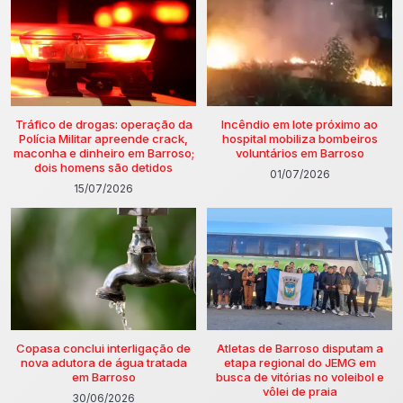
Tráfico de drogas: operação da
Incêndio em lote próximo ao
Polícia Militar apreende crack,
hospital mobiliza bombeiros
maconha e dinheiro em Barroso;
voluntários em Barroso
dois homens são detidos
01/07/2026
15/07/2026
Copasa conclui interligação de
Atletas de Barroso disputam a
nova adutora de água tratada
etapa regional do JEMG em
em Barroso
busca de vitórias no voleibol e
vôlei de praia
30/06/2026