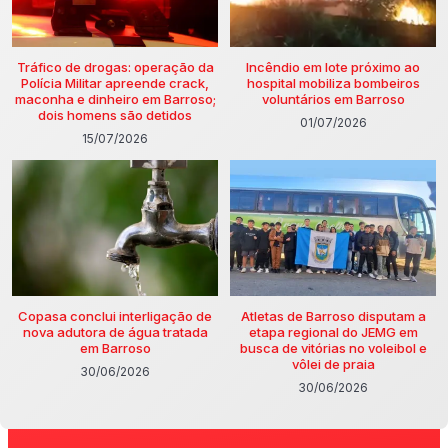
Tráfico de drogas: operação da
Incêndio em lote próximo ao
Polícia Militar apreende crack,
hospital mobiliza bombeiros
maconha e dinheiro em Barroso;
voluntários em Barroso
dois homens são detidos
01/07/2026
15/07/2026
Copasa conclui interligação de
Atletas de Barroso disputam a
nova adutora de água tratada
etapa regional do JEMG em
em Barroso
busca de vitórias no voleibol e
vôlei de praia
30/06/2026
30/06/2026