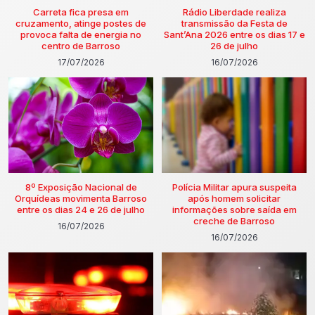
Carreta fica presa em
Rádio Liberdade realiza
cruzamento, atinge postes de
transmissão da Festa de
provoca falta de energia no
Sant’Ana 2026 entre os dias 17 e
centro de Barroso
26 de julho
17/07/2026
16/07/2026
8º Exposição Nacional de
Polícia Militar apura suspeita
Orquídeas movimenta Barroso
após homem solicitar
entre os dias 24 e 26 de julho
informações sobre saída em
creche de Barroso
16/07/2026
16/07/2026