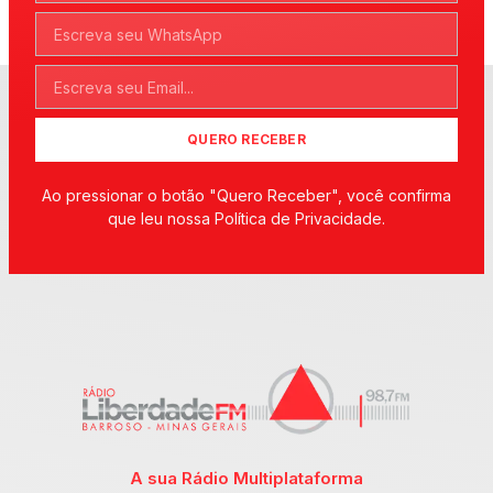
QUERO RECEBER
Ao pressionar o botão "Quero Receber", você confirma
que leu nossa Política de Privacidade.
A sua Rádio Multiplataforma