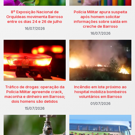
8º Exposição Nacional de
Polícia Militar apura suspeita
Orquídeas movimenta Barroso
após homem solicitar
entre os dias 24 e 26 de julho
informações sobre saída em
creche de Barroso
16/07/2026
16/07/2026
Tráfico de drogas: operação da
Incêndio em lote próximo ao
Polícia Militar apreende crack,
hospital mobiliza bombeiros
maconha e dinheiro em Barroso;
voluntários em Barroso
dois homens são detidos
01/07/2026
15/07/2026