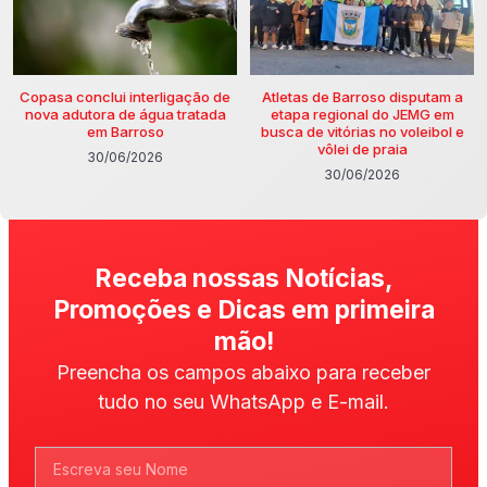
Copasa conclui interligação de
Atletas de Barroso disputam a
nova adutora de água tratada
etapa regional do JEMG em
em Barroso
busca de vitórias no voleibol e
vôlei de praia
30/06/2026
30/06/2026
Receba nossas Notícias,
Promoções e Dicas em primeira
mão!
Preencha os campos abaixo para receber
tudo no seu WhatsApp e E-mail.