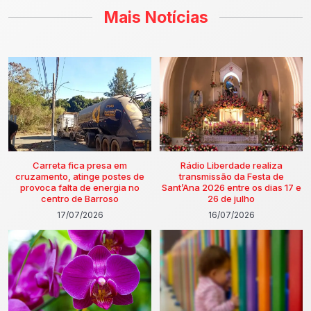
Mais Notícias
Carreta fica presa em
Rádio Liberdade realiza
cruzamento, atinge postes de
transmissão da Festa de
provoca falta de energia no
Sant’Ana 2026 entre os dias 17 e
centro de Barroso
26 de julho
17/07/2026
16/07/2026