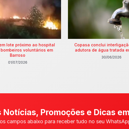
em lote próximo ao hospital
Copasa conclui interligaç
 bombeiros voluntários em
adutora de água tratada e
Barroso
30/06/2026
01/07/2026
 Notícias, Promoções e Dicas em
os campos abaixo para receber tudo no seu WhatsApp