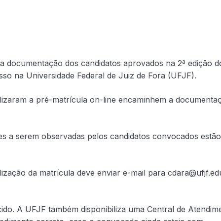
 da documentação dos candidatos aprovados na 2ª edição d
esso na Universidade Federal de Juiz de Fora (UFJF).
ealizaram a pré-matrícula on-line encaminhem a documenta
es a serem observadas pelos candidatos convocados estão
lização da matrícula deve enviar e-mail para cdara@ufjf.ed
cido. A UFJF também disponibiliza uma Central de Atendim