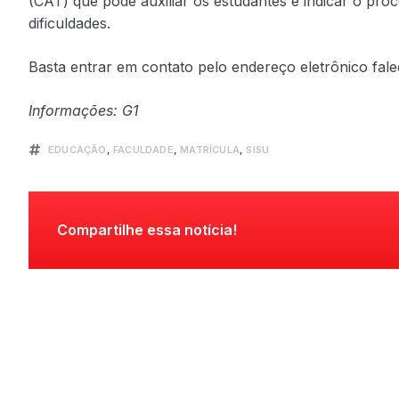
(CAT) que pode auxiliar os estudantes e indicar o pr
dificuldades.
Basta entrar em contato pelo endereço eletrônico fal
Informações: G1
EDUCAÇÃO
,
FACULDADE
,
MATRÍCULA
,
SISU
Compartilhe essa notícia!