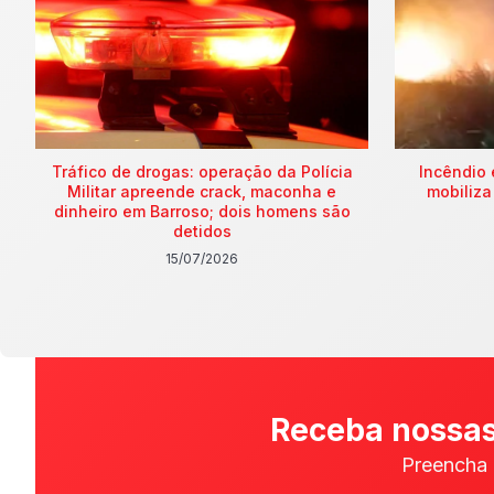
Tráfico de drogas: operação da Polícia
Incêndio 
Militar apreende crack, maconha e
mobiliza
dinheiro em Barroso; dois homens são
detidos
15/07/2026
Receba nossas
Preencha 