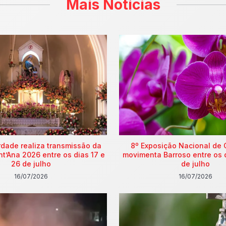
Mais Notícias
rdade realiza transmissão da
8º Exposição Nacional de 
nt’Ana 2026 entre os dias 17 e
movimenta Barroso entre os 
26 de julho
de julho
16/07/2026
16/07/2026