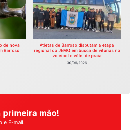
ão de nova
Atletas de Barroso disputam a etapa
m Barroso
regional do JEMG em busca de vitórias no
voleibol e vôlei de praia
30/06/2026
 primeira mão!
 e E-mail.