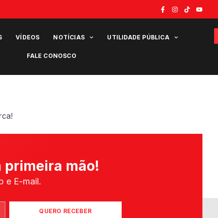
S
VÍDEOS
NOTÍCIAS
UTILIDADE PÚBLICA
FALE CONOSCO
rca!
 primeira mão!
 e E-mail.
QUERO RECEBER