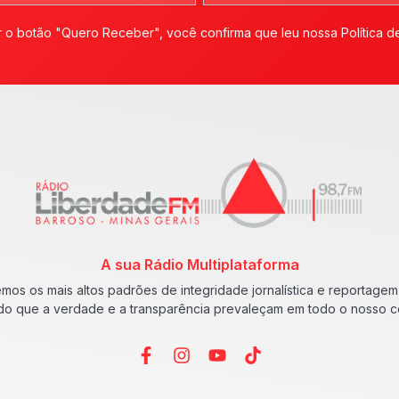
 o botão "Quero Receber", você confirma que leu nossa Política d
A sua Rádio Multiplataforma
mos os mais altos padrões de integridade jornalística e reportagem 
do que a verdade e a transparência prevaleçam em todo o nosso 