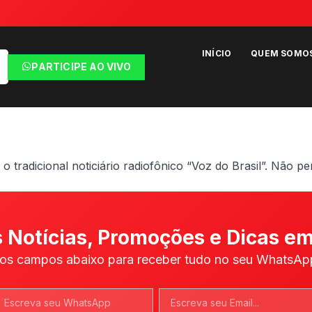
INÍCIO
QUEM SOMO
PARTICIPE AO VIVO
o tradicional noticiário radiofônico “Voz do Brasil”. Não pe
 Notícias, Promoções e Dicas em
os campos abaixo para receber tudo no seu WhatsApp