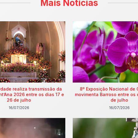
Mais Notícias
rdade realiza transmissão da
8º Exposição Nacional de 
nt’Ana 2026 entre os dias 17 e
movimenta Barroso entre os 
26 de julho
de julho
16/07/2026
16/07/2026