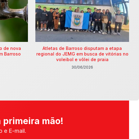
ão de nova
Atletas de Barroso disputam a etapa
m Barroso
regional do JEMG em busca de vitórias no
voleibol e vôlei de praia
30/06/2026
 primeira mão!
 e E-mail.