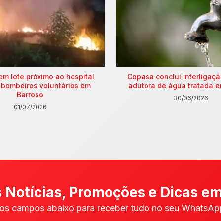
em lote próximo ao hospital
Copasa conclui interligaç
 bombeiros voluntários em
adutora de água tratada e
Barroso
30/06/2026
01/07/2026
 Notícias, Promoções e Dicas em
os campos abaixo para receber tudo no seu WhatsApp