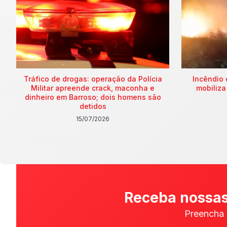
Tráfico de drogas: operação da Polícia
Incêndio 
Militar apreende crack, maconha e
mobiliza
dinheiro em Barroso; dois homens são
detidos
15/07/2026
Receba nossas
Preencha 