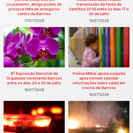
cruzamento, atinge postes de
transmissão da Festa de
provoca falta de energia no
Sant’Ana 2026 entre os dias 17 e
centro de Barroso
26 de julho
17/07/2026
16/07/2026
8º Exposição Nacional de
Polícia Militar apura suspeita
Orquídeas movimenta Barroso
após homem solicitar
entre os dias 24 e 26 de julho
informações sobre saída em
creche de Barroso
16/07/2026
16/07/2026