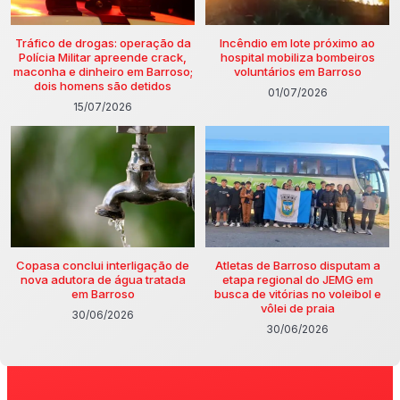
Tráfico de drogas: operação da
Incêndio em lote próximo ao
Polícia Militar apreende crack,
hospital mobiliza bombeiros
maconha e dinheiro em Barroso;
voluntários em Barroso
dois homens são detidos
01/07/2026
15/07/2026
Copasa conclui interligação de
Atletas de Barroso disputam a
nova adutora de água tratada
etapa regional do JEMG em
em Barroso
busca de vitórias no voleibol e
vôlei de praia
30/06/2026
30/06/2026