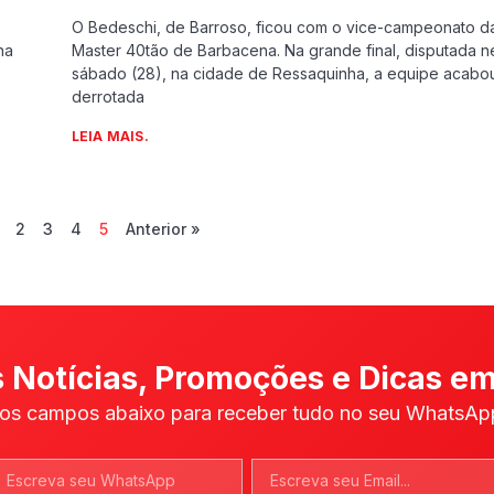
O Bedeschi, de Barroso, ficou com o vice-campeonato 
na
Master 40tão de Barbacena. Na grande final, disputada n
sábado (28), na cidade de Ressaquinha, a equipe acabo
derrotada
LEIA MAIS.
2
3
4
5
Anterior »
 Notícias, Promoções e Dicas em
os campos abaixo para receber tudo no seu WhatsApp