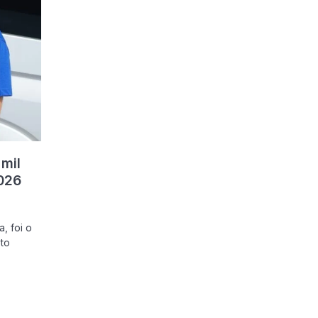
mil
2026
, foi o
to