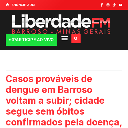
ANÚNCIE AQUI
PARTICIPE AO VIVO
Casos prováveis de
dengue em Barroso
voltam a subir; cidade
segue sem óbitos
confirmados pela doença,