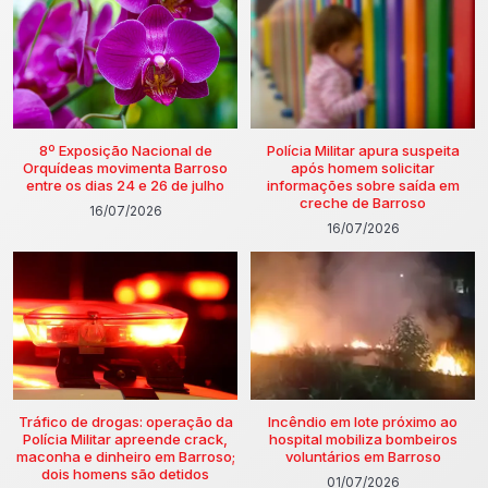
8º Exposição Nacional de
Polícia Militar apura suspeita
Orquídeas movimenta Barroso
após homem solicitar
entre os dias 24 e 26 de julho
informações sobre saída em
creche de Barroso
16/07/2026
16/07/2026
Tráfico de drogas: operação da
Incêndio em lote próximo ao
Polícia Militar apreende crack,
hospital mobiliza bombeiros
maconha e dinheiro em Barroso;
voluntários em Barroso
dois homens são detidos
01/07/2026