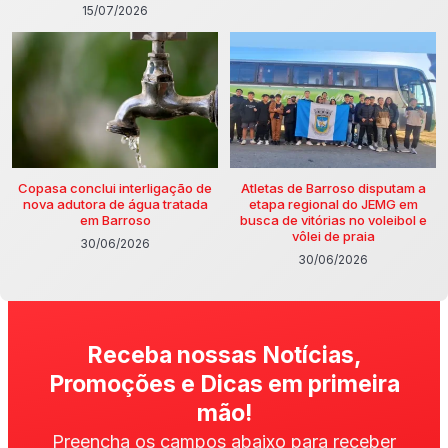
15/07/2026
Copasa conclui interligação de
Atletas de Barroso disputam a
nova adutora de água tratada
etapa regional do JEMG em
em Barroso
busca de vitórias no voleibol e
vôlei de praia
30/06/2026
30/06/2026
Receba nossas Notícias,
Promoções e Dicas em primeira
mão!
Preencha os campos abaixo para receber