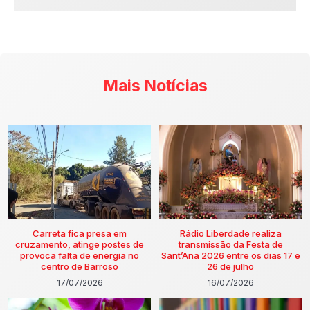
Mais Notícias
Carreta fica presa em
Rádio Liberdade realiza
cruzamento, atinge postes de
transmissão da Festa de
provoca falta de energia no
Sant’Ana 2026 entre os dias 17 e
centro de Barroso
26 de julho
17/07/2026
16/07/2026