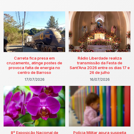
Carreta fica presa em
Rádio Liberdade realiza
cruzamento, atinge postes de
transmissão da Festa de
provoca falta de energia no
Sant’Ana 2026 entre os dias 17 e
centro de Barroso
26 de julho
17/07/2026
16/07/2026
8º Exposição Nacional de
Polícia Militar apura suspeita