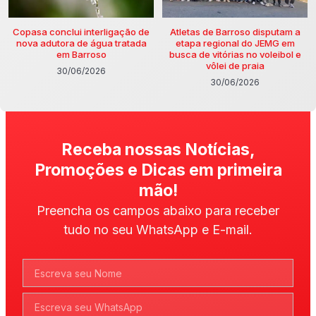
Copasa conclui interligação de
Atletas de Barroso disputam a
nova adutora de água tratada
etapa regional do JEMG em
em Barroso
busca de vitórias no voleibol e
vôlei de praia
30/06/2026
30/06/2026
Receba nossas Notícias,
Promoções e Dicas em primeira
mão!
Preencha os campos abaixo para receber
tudo no seu WhatsApp e E-mail.