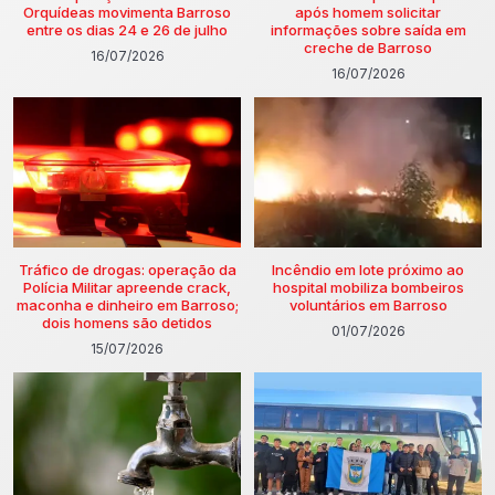
Orquídeas movimenta Barroso
após homem solicitar
entre os dias 24 e 26 de julho
informações sobre saída em
creche de Barroso
16/07/2026
16/07/2026
Tráfico de drogas: operação da
Incêndio em lote próximo ao
Polícia Militar apreende crack,
hospital mobiliza bombeiros
maconha e dinheiro em Barroso;
voluntários em Barroso
dois homens são detidos
01/07/2026
15/07/2026