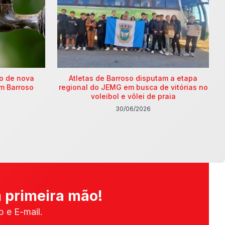
ão de nova
Atletas de Barroso disputam a etapa
m Barroso
regional do JEMG em busca de vitórias no
voleibol e vôlei de praia
30/06/2026
 primeira mão!
 e E-mail.