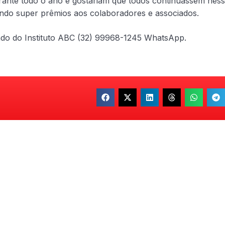
rante todo o ano e gostariam que todos continuassem nes
ando super prêmios aos colaboradores e associados.
ado do Instituto ABC (32) 99968-1245 WhatsApp.