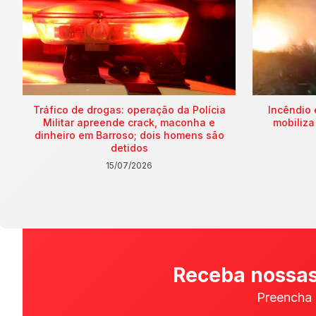
Tráfico de drogas: operação da Polícia
Incêndio 
Militar apreende crack, maconha e
mobiliza
dinheiro em Barroso; dois homens são
detidos
15/07/2026
Receba nossas
Preencha 