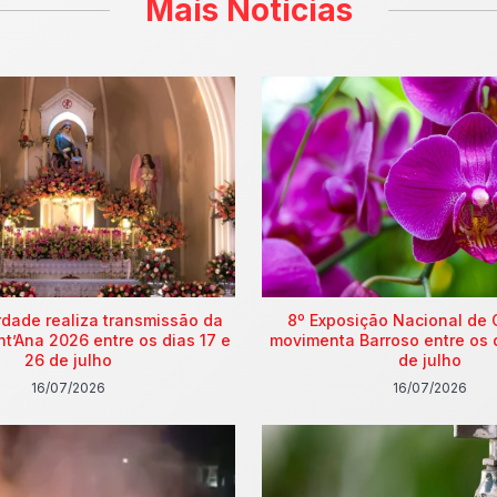
Mais Notícias
rdade realiza transmissão da
8º Exposição Nacional de 
nt’Ana 2026 entre os dias 17 e
movimenta Barroso entre os 
26 de julho
de julho
16/07/2026
16/07/2026