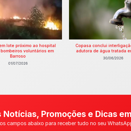
em lote próximo ao hospital
Copasa conclui interligaç
 bombeiros voluntários em
adutora de água tratada e
Barroso
30/06/2026
01/07/2026
 Notícias, Promoções e Dicas em
os campos abaixo para receber tudo no seu WhatsApp