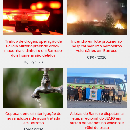
Tráfico de drogas: operação da
Incêndio em lote próximo ao
Polícia Militar apreende crack,
hospital mobiliza bombeiros
maconha e dinheiro em Barroso;
voluntários em Barroso
dois homens são detidos
01/07/2026
15/07/2026
Copasa conclui interligação de
Atletas de Barroso disputam a
nova adutora de água tratada
etapa regional do JEMG em
em Barroso
busca de vitórias no voleibol e
vôlei de praia
30/06/2026