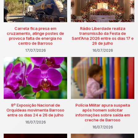
Carreta fica presa em
Rádio Liberdade realiza
cruzamento, atinge postes de
transmissão da Festa de
provoca falta de energia no
Sant’Ana 2026 entre os dias 17 e
centro de Barroso
26 de julho
17/07/2026
16/07/2026
8º Exposição Nacional de
Polícia Militar apura suspeita
Orquídeas movimenta Barroso
após homem solicitar
entre os dias 24 e 26 de julho
informações sobre saída em
creche de Barroso
16/07/2026
16/07/2026