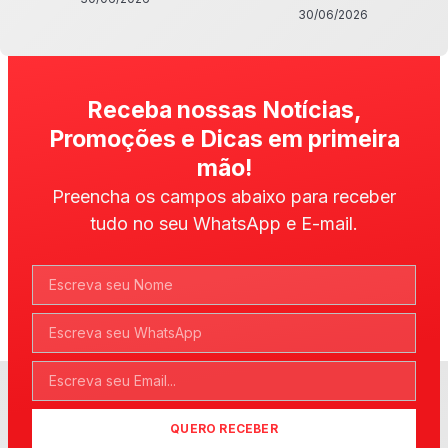
30/06/2026
Receba nossas Notícias,
Promoções e Dicas em primeira
mão!
Preencha os campos abaixo para receber
tudo no seu WhatsApp e E-mail.
QUERO RECEBER